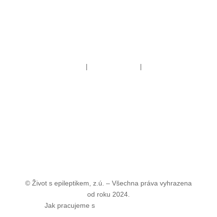
Obchodní podmínky
|
Reklamační řád
|
Doprava a
platba
© Život s epileptikem, z.ú. –
Všechna práva vyhrazena
od roku 2024.
Jak pracujeme s
cookies
a
osobními daty
.
vytvořeno s
Interteam.cz