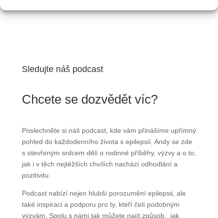
Sledujte náš podcast
Chcete se dozvědět víc?
Poslechněte si náš podcast, kde vám přinášíme upřímný
pohled do každodenního života s epilepsií. Andy se zde
s otevřeným srdcem dělí o rodinné příběhy, výzvy a o to,
jak i v těch nejtěžších chvílích nachází odhodlání a
pozitivitu.
Podcast nabízí nejen hlubší porozumění epilepsii, ale
také inspiraci a podporu pro ty, kteří čelí podobným
výzvám. Spolu s námi tak můžete najít způsob, jak