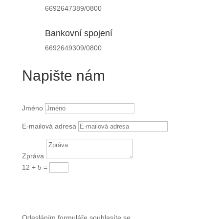
6692647389/0800
Bankovní spojení
6692649309/0800
Napište nám
Jméno
E-mailová adresa
Zpráva
12 + 5
=
Odeslat
Odesláním formuláře souhlasíte se