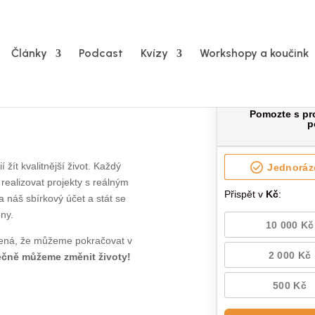
Články
Podcast
Kvízy
Workshopy a koučink
 žít kvalitnější život. Každý
ealizovat projekty s reálným
 náš sbírkový účet a stát se
ěny.
mená, že můžeme pokračovat v
ečně můžeme změnit životy!