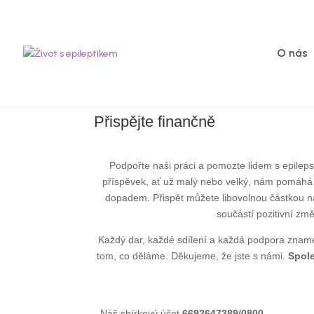
O nás
Přispějte finančně
Podpořte naši práci a pomozte lidem s epilepsií
příspěvek, ať už malý nebo velký, nám pomáhá r
dopadem. Přispět můžete libovolnou částkou na
součástí pozitivní zm
Každý dar, každé sdílení a každá podpora zna
tom, co děláme. Děkujeme, že jste s námi.
Spol
Náš sbírkový účet
6692647389/0800