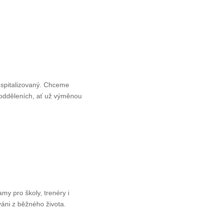
ospitalizovaný. Chceme
 odděleních, ať už výměnou
y pro školy, trenéry i
váni z běžného života.