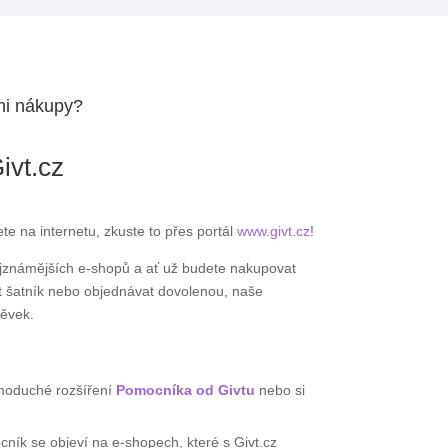
mi nákupy?
ivt.cz
 na internetu, zkuste to přes portál
www.givt.cz
!
jznámějších e-shopů a ať už budete nakupovat
t šatník nebo objednávat dovolenou, naše
pěvek.
ednoduché rozšíření
Pomocníka od Givtu
nebo si
ík se objeví na e-shopech, které s Givt.cz