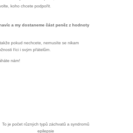
volte, koho chcete podpořit.
c navíc a my dostaneme část peněz z hodnoty
takže pokud nechcete, nemusíte se nikam
žnosti říci i svým přátelům.
máháte nám!
To je počet různých typů záchvatů a syndromů
epilepsie