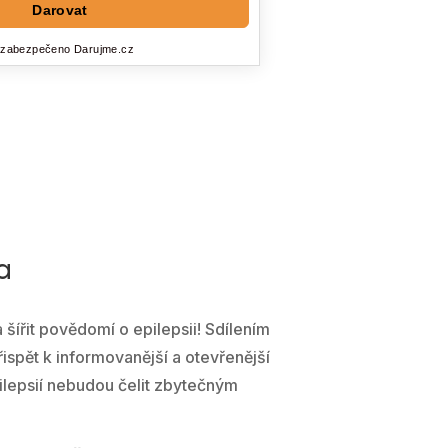
a
šířit povědomí o epilepsii! Sdílením
spět k informovanější a otevřenější
pilepsií nebudou čelit zbytečným