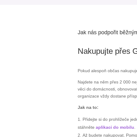
Jak nás podpořit běžný
Nakupujte přes G
Pokud alespoň občas nakupujete
Najdete na něm přes 2 000 ne
věci do domácnosti, obnovova
organizace vždy dostane přís
Jak na to:
Přidejte si do prohlížeče j
stáhněte
aplikaci do mobilu
.
Až budete nakupovat, Pomocn