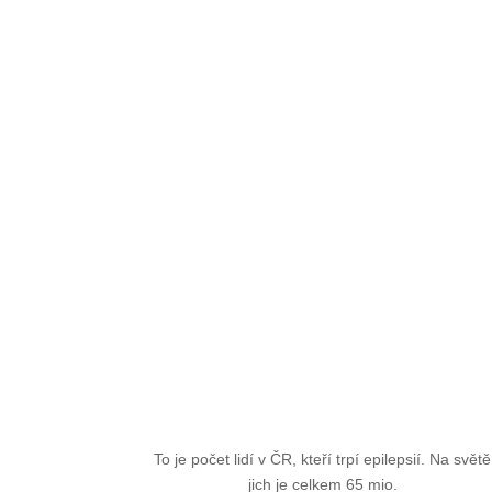
To je počet lidí v ČR, kteří trpí epilepsií. Na světě
jich je celkem 65 mio.