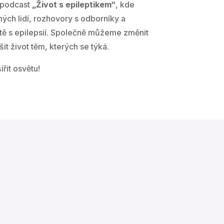
 podcast
„Život s epileptikem“
, kde
ých lidí, rozhovory s odborníky a
otě s epilepsií. Společně můžeme změnit
šit život těm, kterých se týká.
řit osvětu!