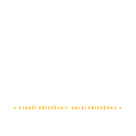
Škola je jedno velké téma. V tomto díle vám
prozradím, jak se Páťovi daří ve školním
prostředí, jaké jsme učinili kroky pro jeho
podporu a jak škola reagovala....
« STARŠÍ PŘÍSPĚVKY
DALŠÍ PŘÍSPĚVKY »