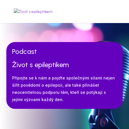
Podcast
Život s epileptikem
Připojte se k nám a pojďte společnými silami nejen
šířit povědomí o epilepsii, ale také přinášet
neocenitelnou podporu těm, kteří se potýkají s
jejími výzvami každý den.