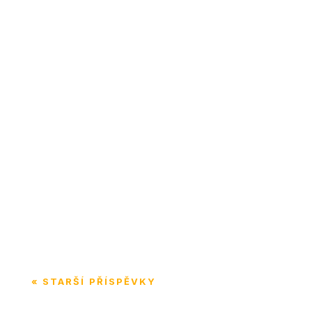
V tomto dílu vás zveme do zákulisí cesty za
asistenčním psem. Sdílíme naši osobní
zkušenost s organizací Pestrá, o.p.s. a s
přijetím Cindy – psí parťačky, která je...
« STARŠÍ PŘÍSPĚVKY