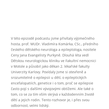
V této epizodě podcastu jsme přivítaly výjimečného
hosta, prof. MUDr. Vladimíra Komárka, CSc., předního
českého dětského neurologa a epileptologa, nositele
Ceny Jana Evangelisty Purkyně. Dlouhá léta vedl
Dětskou neurologickou kliniku ve Fakultní nemocnici
v Motole a působil jako děkan 2. lékařské fakulty
Univerzity Karlovy. Povídaly jsme si otevřeně a
srozumitelně o epilepsii u dětí, o epileptických
encefalopatiích, genetice i o tom, proč se epilepsie
často pojí s dalšími vývojovými obtížemi. Ale také o
tom, co se za tím vším skrývá v každodenním životě
dětí a jejich rodin. Tento rozhovor je, i přes svou
odbornost, velmi lidský.