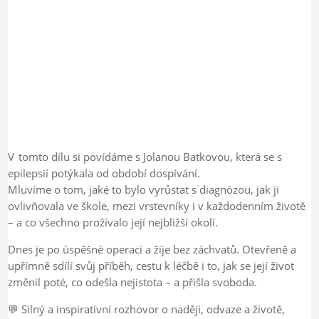
V tomto dílu si povídáme s Jolanou Batkovou, která se s
epilepsií potýkala od období dospívání.
Mluvíme o tom, jaké to bylo vyrůstat s diagnózou, jak ji
ovlivňovala ve škole, mezi vrstevníky i v každodenním životě
– a co všechno prožívalo její nejbližší okolí.
Dnes je po úspěšné operaci a žije bez záchvatů. Otevřeně a
upřímně sdílí svůj příběh, cestu k léčbě i to, jak se její život
změnil poté, co odešla nejistota – a přišla svoboda.
💬 Silný a inspirativní rozhovor o naději, odvaze a životě,