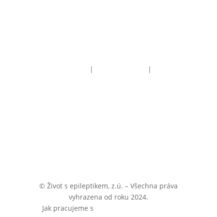
Obchodní podmínky
|
Reklamační řád
|
Doprava a
platba
© Život s epileptikem, z.ú. –
Všechna práva
vyhrazena od roku 2024.
Jak pracujeme s
cookies
a
osobními daty
.