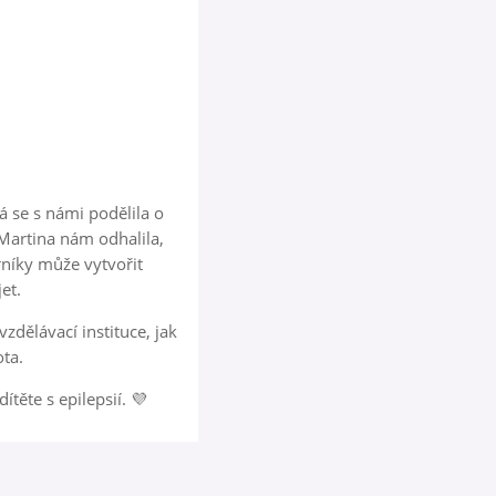
á se s námi podělila o
Martina nám odhalila,
níky může vytvořit
et.
zdělávací instituce, jak
ota.
těte s epilepsií. 💜