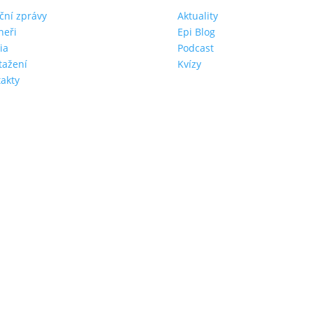
ční zprávy
Aktuality
neři
Epi Blog
ia
Podcast
tažení
Kvízy
akty
va a platba