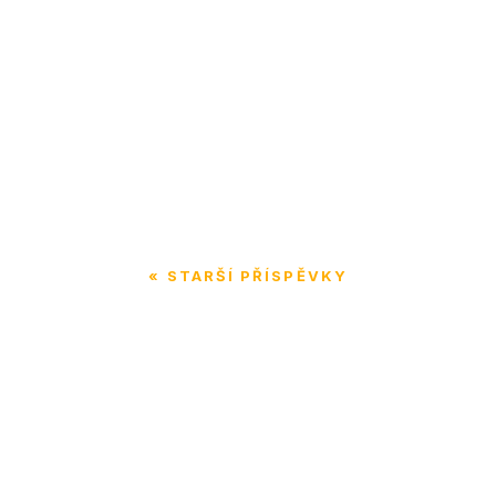
Epilepsie ovlivňuje každého jinak. A u 
těhotenství i menopauzy. Jak...
« STARŠÍ PŘÍSPĚVKY