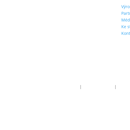
Výro
Part
Méd
Ke s
Kont
Obchodní podmínky
|
Reklamační řád
|
Dopra