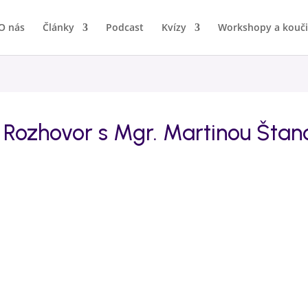
O nás
Články
Podcast
Kvízy
Workshopy a kouč
íl: Rozhovor s Mgr. Martinou Štan