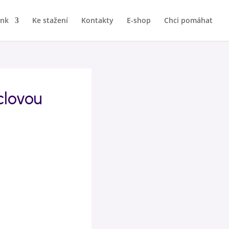
ink
Ke stažení
Kontakty
E-shop
Chci pomáhat
clovou