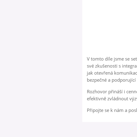
V tomto díle jsme se se
své zkušenosti s integr
jak otevřená komunikac
bezpečné a podporující p
Rozhovor přináší i cenné
efektivně zvládnout výzv
Připojte se k nám a posl