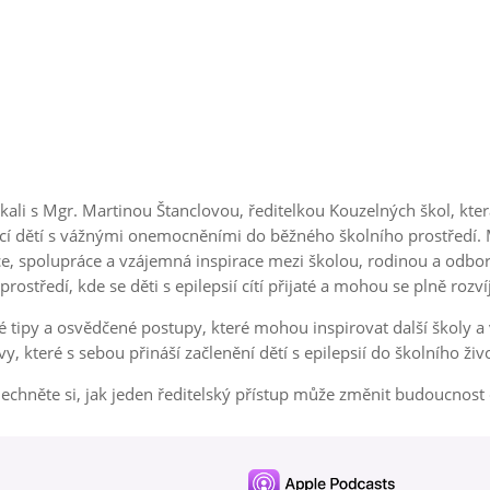
tkali s Mgr. Martinou Štanclovou, ředitelkou Kouzelných škol, kter
ací dětí s vážnými onemocněními do běžného školního prostředí. 
e, spolupráce a vzájemná inspirace mezi školou, rodinou a odbor
rostředí, kde se děti s epilepsií cítí přijaté a mohou se plně rozvíj
 tipy a osvědčené postupy, které mohou inspirovat další školy a v
y, které s sebou přináší začlenění dětí s epilepsií do školního živ
echněte si, jak jeden ředitelský přístup může změnit budoucnost dí