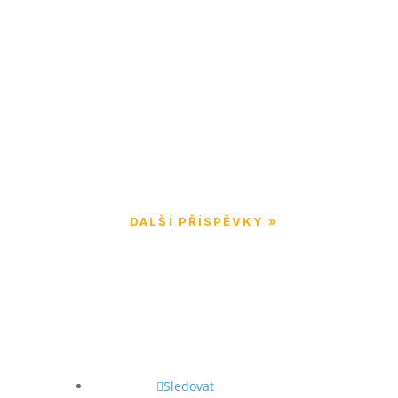
– v dětství, v pubertě, během
DALŠÍ PŘÍSPĚVKY »
Sledovat